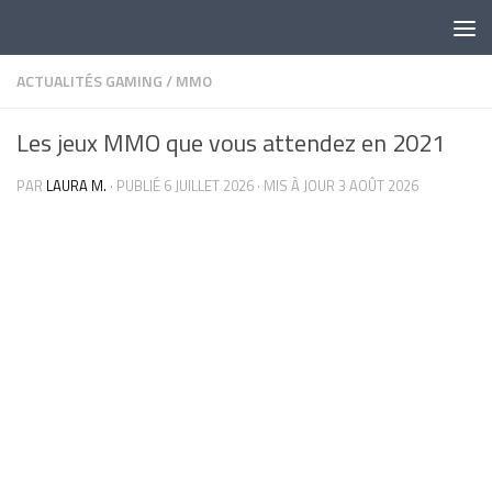
Skip to content
ACTUALITÉS GAMING
/
MMO
Les jeux MMO que vous attendez en 2021
PAR
LAURA M.
· PUBLIÉ
6 JUILLET 2026
· MIS À JOUR
3 AOÛT 2026