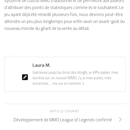
système de classe MMO traditionnel et de permettre aux joueurs
d’attribuer des points de statistiques comme ils le souhaitent. Le
jeu ayant déjà été retardé plusieurs fois, nous devrons peut-être
attendre un peu plus longtemps pour enfin avoir un avant-goût du
nouveau monde du géant de la vente au détail.
Laura M.
Gameuse jusqu'au bout des doigts, je kiffe passer mes
soirées sur un nouvel MMO, j'y ai mes potes, mes
ennemies ... ma vie en somme :)
ARTICLE SUIVANT
Développement de MMO League of Legends confirmé