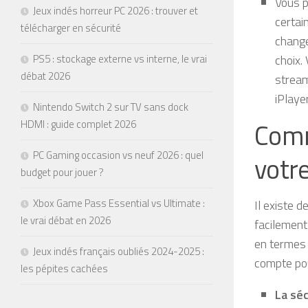
Vous p
Jeux indés horreur PC 2026 : trouver et
certai
télécharger en sécurité
change
choix.
PS5 : stockage externe vs interne, le vrai
débat 2026
stream
iPlaye
Nintendo Switch 2 sur TV sans dock
Comm
HDMI : guide complet 2026
PC Gaming occasion vs neuf 2026 : quel
votr
budget pour jouer ?
Xbox Game Pass Essential vs Ultimate :
Il existe 
le vrai débat en 2026
facilement
en termes 
Jeux indés français oubliés 2024-2025 :
compte pou
les pépites cachées
La séc