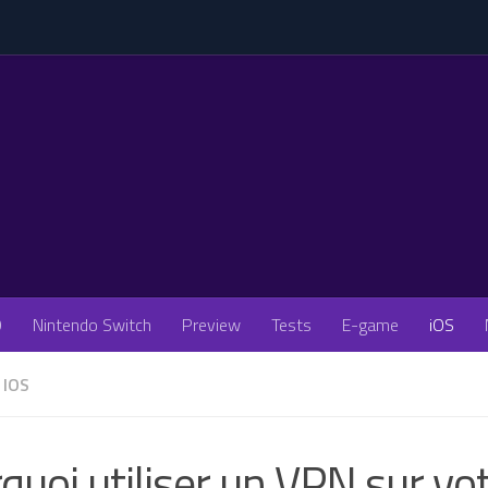
O
Nintendo Switch
Preview
Tests
E-game
iOS
IOS
quoi utiliser un VPN sur vo