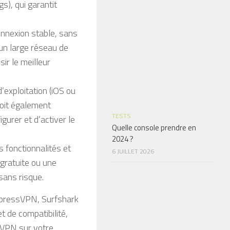
s), qui garantit
connexion stable, sans
’un large réseau de
ir le meilleur
’exploitation (iOS ou
doit également
TESTS
gurer et d’activer le
Quelle console prendre en
2024 ?
s fonctionnalités et
6 JUILLET 2026
 gratuite ou une
sans risque.
ExpressVPN, Surfshark
t de compatibilité,
n VPN sur votre