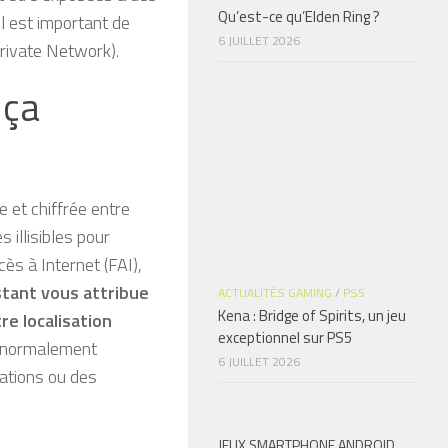
Qu’est-ce qu’Elden Ring ?
il est important de
6 JUILLET 2026
Private Network).
 ça
 et chiffrée entre
 illisibles pour
cès à Internet (FAI),
stant vous attribue
ACTUALITÉS GAMING
/
PS5
Kena : Bridge of Spirits, un jeu
re localisation
exceptionnel sur PS5
t normalement
6 JUILLET 2026
ations ou des
JEUX SMARTPHONE ANDROID