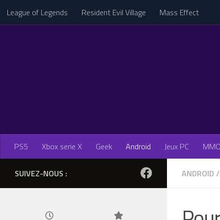
League of Legends
Resident Evil Village
Mass Effect
Skip to content
PS5
Xbox serie X
Geek
Android
Jeux PC
MM
SUIVEZ-NOUS :
ANDROID
/
Pour