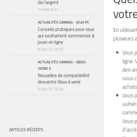
de l’argent
votr
17 MAI 2021
ACTUALITÉS GAMING
/
JEUX PC
En utilisa
Conseils pratiques pour ceux
qui souhaitent commencer à
plusieurs 
jouer en ligne
6 JUILLET 2026
Vous p
ligne.
ACTUALITÉS GAMING
/
XBOX
des an
SERIE X
Nouvelles de compatibilité
vous c
descente Xbox à venir
achats
6 JUILLET 2026
Vous p
vulnér
comme
Vous p
d’accè
ARTICLES RÉCENTS