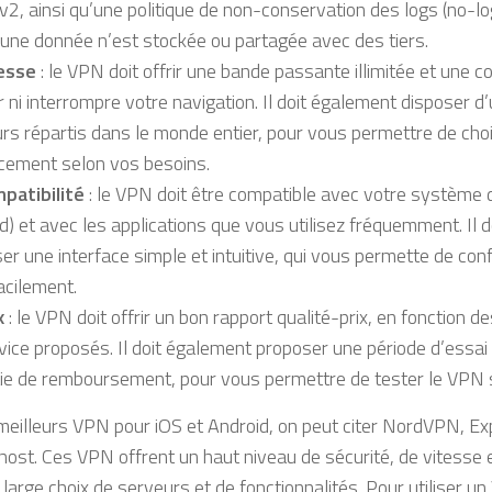
v2, ainsi qu’une politique de non-conservation des logs (no-log
une donnée n’est stockée ou partagée avec des tiers.
tesse
: le VPN doit offrir une bande passante illimitée et une 
ir ni interrompre votre navigation. Il doit également disposer d
rs répartis dans le monde entier, pour vous permettre de chois
ement selon vos besoins.
patibilité
: le VPN doit être compatible avec votre système d
d) et avec les applications que vous utilisez fréquemment. Il 
er une interface simple et intuitive, qui vous permette de confi
cilement.
x
: le VPN doit offrir un bon rapport qualité-prix, en fonction de
vice proposés. Il doit également proposer une période d’essai
ie de remboursement, pour vous permettre de tester le VPN 
meilleurs VPN pour iOS et Android, on peut citer NordVPN, 
ost. Ces VPN offrent un haut niveau de sécurité, de vitesse e
 large choix de serveurs et de fonctionnalités. Pour utiliser u