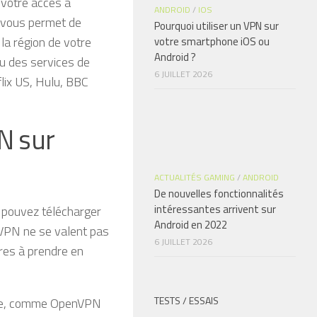
 votre accès à
ANDROID
/
IOS
N vous permet de
Pourquoi utiliser un VPN sur
la région de votre
votre smartphone iOS ou
Android ?
ou des services de
6 JUILLET 2026
lix US, Hulu, BBC
N sur
ACTUALITÉS GAMING
/
ANDROID
De nouvelles fonctionnalités
intéressantes arrivent sur
s pouvez télécharger
Android en 2022
 VPN ne se valent pas
6 JUILLET 2026
ères à prendre en
TESTS / ESSAIS
uste, comme OpenVPN