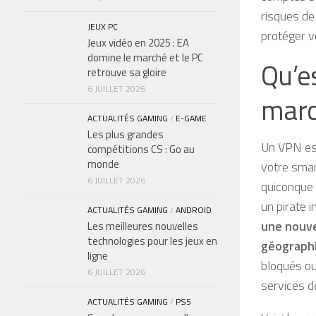
risques de 
JEUX PC
protéger v
Jeux vidéo en 2025 : EA
domine le marché et le PC
Qu’e
retrouve sa gloire
6 JUILLET 2026
marc
ACTUALITÉS GAMING
/
E-GAME
Les plus grandes
Un VPN est
compétitions CS : Go au
monde
votre smar
6 JUILLET 2026
quiconque t
un pirate 
ACTUALITÉS GAMING
/
ANDROID
une nouvel
Les meilleures nouvelles
technologies pour les jeux en
géograph
ligne
bloqués ou
6 JUILLET 2026
services d
ACTUALITÉS GAMING
/
PS5