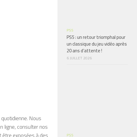
PS5
PS5 : un retour triomphal pour
un classique du jeu vidéo après
20 ans d’attente !
6 JUILLET 2026
 quotidienne. Nous
n ligne, consulter nos
t être exposées à des
PS5