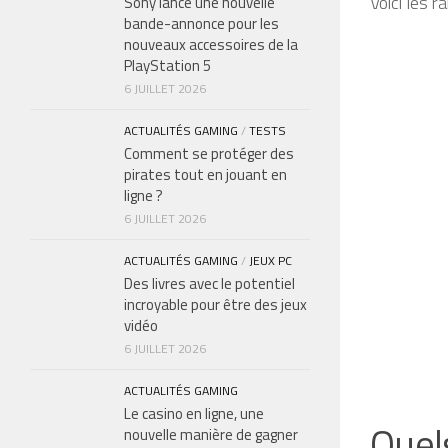
Voici les r
Sony lance une nouvelle
bande-annonce pour les
nouveaux accessoires de la
PlayStation 5
6 JUILLET 2026
ACTUALITÉS GAMING
/
TESTS
Comment se protéger des
pirates tout en jouant en
ligne ?
6 JUILLET 2026
ACTUALITÉS GAMING
/
JEUX PC
Des livres avec le potentiel
incroyable pour être des jeux
vidéo
6 JUILLET 2026
ACTUALITÉS GAMING
Le casino en ligne, une
Quel
nouvelle manière de gagner