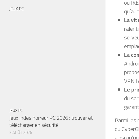
ou IKE
JEUX PC
qu’auc
La vi
ralent
serveu
emplac
La com
Androi
propos
VPN fa
Le pri
du ser
garant
JEUX PC
Jeux indés horreur PC 2026 : trouver et
Parmi les 
télécharger en sécurité
ou CyberGh
3 AOÛT 2026
ainsi qu’un