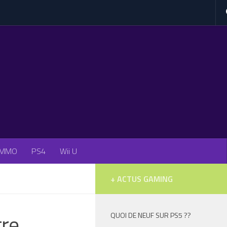
MMO
PS4
Wii U
+ ACTUS GAMING
tre
QUOI DE NEUF SUR PS5 ??