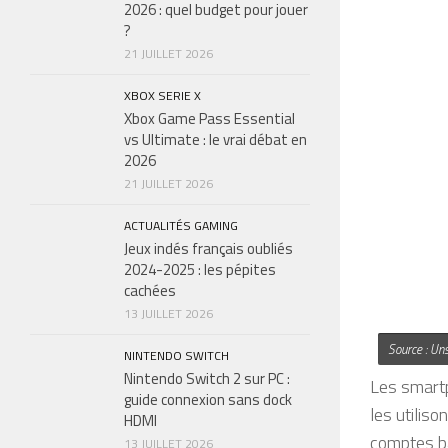
2026 : quel budget pour jouer
?
21 JUILLET 2026
XBOX SERIE X
Xbox Game Pass Essential
vs Ultimate : le vrai débat en
2026
21 JUILLET 2026
ACTUALITÉS GAMING
Jeux indés français oubliés
2024-2025 : les pépites
cachées
13 JUILLET 2026
Source : Un
NINTENDO SWITCH
Nintendo Switch 2 sur PC :
Les smart
guide connexion sans dock
les utilis
HDMI
comptes ba
13 JUILLET 2026