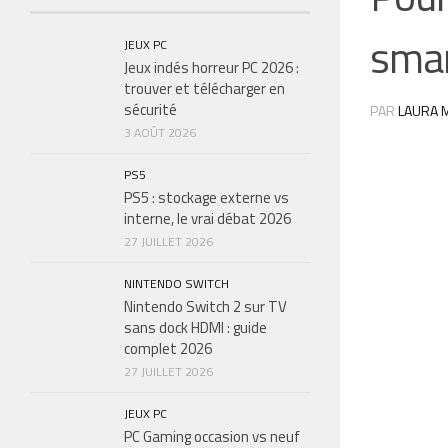
smar
JEUX PC
Jeux indés horreur PC 2026 :
trouver et télécharger en
sécurité
PAR
LAURA M
3 AOÛT 2026
PS5
PS5 : stockage externe vs
interne, le vrai débat 2026
27 JUILLET 2026
NINTENDO SWITCH
Nintendo Switch 2 sur TV
sans dock HDMI : guide
complet 2026
27 JUILLET 2026
JEUX PC
PC Gaming occasion vs neuf