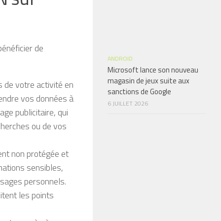
énéficier de
ANDROID
Microsoft lance son nouveau
magasin de jeux suite aux
 de votre activité en
sanctions de Google
 vendre vos données à
6 JUILLET 2026
ge publicitaire, qui
echerches ou de vos
ent non protégée et
mations sensibles,
sages personnels.
tent les points