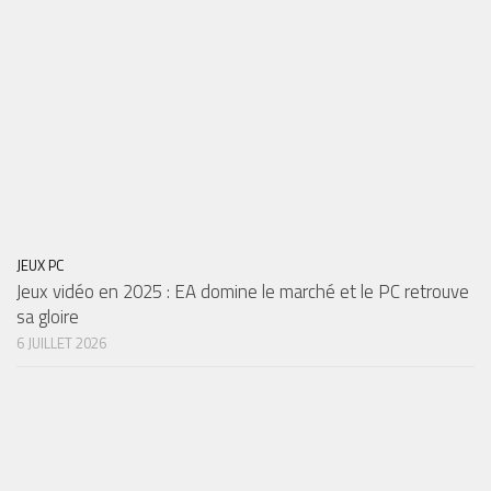
JEUX PC
Jeux vidéo en 2025 : EA domine le marché et le PC retrouve
sa gloire
6 JUILLET 2026