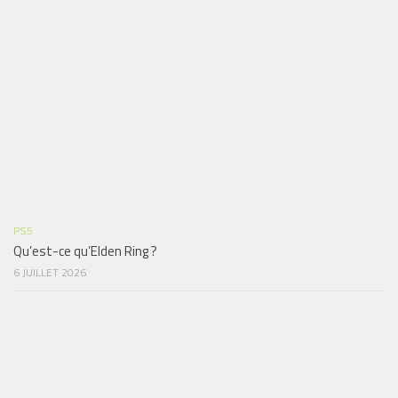
PS5
Qu’est-ce qu’Elden Ring ?
6 JUILLET 2026