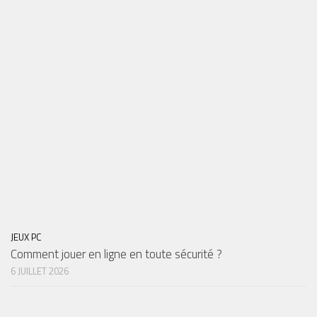
JEUX PC
Comment jouer en ligne en toute sécurité ?
6 JUILLET 2026