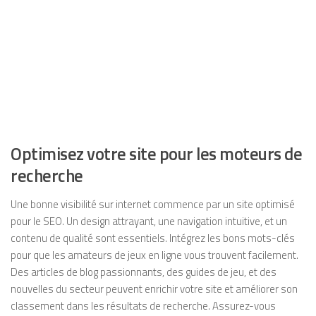
Optimisez votre site pour les moteurs de
recherche
Une bonne visibilité sur internet commence par un site optimisé
pour le SEO. Un design attrayant, une navigation intuitive, et un
contenu de qualité sont essentiels. Intégrez les bons mots-clés
pour que les amateurs de jeux en ligne vous trouvent facilement.
Des articles de blog passionnants, des guides de jeu, et des
nouvelles du secteur peuvent enrichir votre site et améliorer son
classement dans les résultats de recherche. Assurez-vous