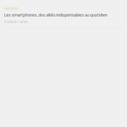
ANDROID
Les smartphones, des alliés indispensables au quotidien
6 JUILLET 2026