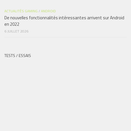
ACTUALITÉS GAMING
/
ANDROID
De nouvelles fonctionnalités intéressantes arrivent sur Android
en 2022
6 JUILLET 2026
TESTS / ESSAIS