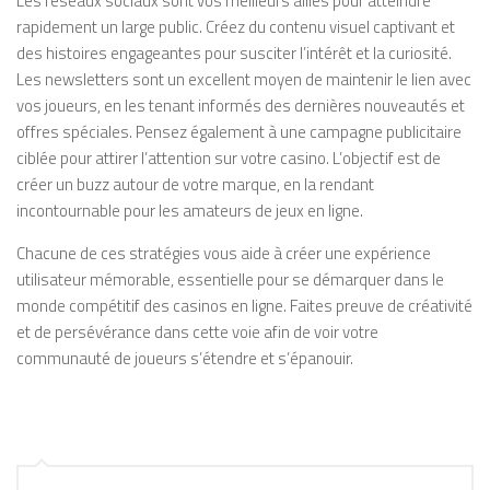
Les réseaux sociaux sont vos meilleurs alliés pour atteindre
rapidement un large public. Créez du contenu visuel captivant et
des histoires engageantes pour susciter l’intérêt et la curiosité.
Les newsletters sont un excellent moyen de maintenir le lien avec
vos joueurs, en les tenant informés des dernières nouveautés et
offres spéciales. Pensez également à une campagne publicitaire
ciblée pour attirer l’attention sur votre casino. L’objectif est de
créer un buzz autour de votre marque, en la rendant
incontournable pour les amateurs de jeux en ligne.
Chacune de ces stratégies vous aide à créer une expérience
utilisateur mémorable, essentielle pour se démarquer dans le
monde compétitif des casinos en ligne. Faites preuve de créativité
et de persévérance dans cette voie afin de voir votre
communauté de joueurs s’étendre et s’épanouir.