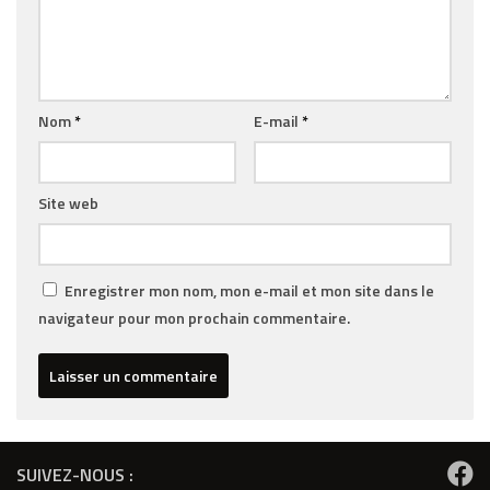
Nom
*
E-mail
*
Site web
Enregistrer mon nom, mon e-mail et mon site dans le
navigateur pour mon prochain commentaire.
SUIVEZ-NOUS :