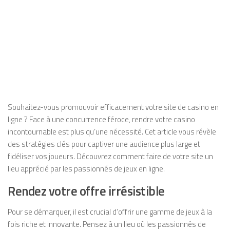
Souhaitez-vous promouvoir efficacement votre site de casino en
ligne ? Face à une concurrence féroce, rendre votre casino
incontournable est plus qu’une nécessité. Cet article vous révèle
des stratégies clés pour captiver une audience plus large et
fidéliser vos joueurs. Découvrez comment faire de votre site un
lieu apprécié par les passionnés de jeux en ligne.
Rendez votre offre irrésistible
Pour se démarquer, il est crucial d’offrir une gamme de jeux à la
fois riche et innovante. Pensez à un lieu où les passionnés de