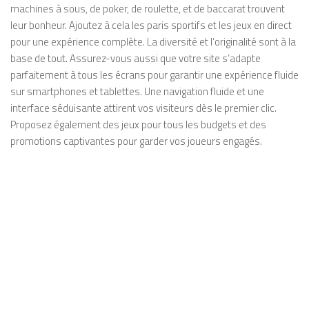
machines à sous, de poker, de roulette, et de baccarat trouvent
leur bonheur. Ajoutez à cela les paris sportifs et les jeux en direct
pour une expérience complète. La diversité et l’originalité sont à la
base de tout. Assurez-vous aussi que votre site s’adapte
parfaitement à tous les écrans pour garantir une expérience fluide
sur smartphones et tablettes. Une navigation fluide et une
interface séduisante attirent vos visiteurs dès le premier clic.
Proposez également des jeux pour tous les budgets et des
promotions captivantes pour garder vos joueurs engagés.