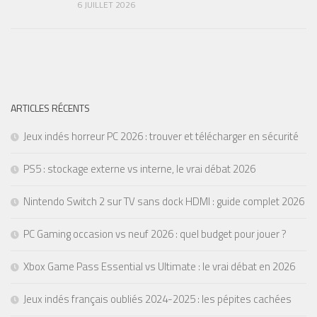
6 JUILLET 2026
ARTICLES RÉCENTS
Jeux indés horreur PC 2026 : trouver et télécharger en sécurité
PS5 : stockage externe vs interne, le vrai débat 2026
Nintendo Switch 2 sur TV sans dock HDMI : guide complet 2026
PC Gaming occasion vs neuf 2026 : quel budget pour jouer ?
Xbox Game Pass Essential vs Ultimate : le vrai débat en 2026
Jeux indés français oubliés 2024-2025 : les pépites cachées