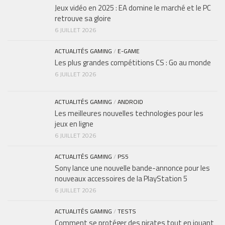
Jeux vidéo en 2025 : EA domine le marché et le PC
retrouve sa gloire
6 JUILLET 2026
ACTUALITÉS GAMING
/
E-GAME
Les plus grandes compétitions CS : Go au monde
6 JUILLET 2026
ACTUALITÉS GAMING
/
ANDROID
Les meilleures nouvelles technologies pour les
jeux en ligne
6 JUILLET 2026
ACTUALITÉS GAMING
/
PS5
Sony lance une nouvelle bande-annonce pour les
nouveaux accessoires de la PlayStation 5
6 JUILLET 2026
ACTUALITÉS GAMING
/
TESTS
Comment se protéger des pirates tout en jouant