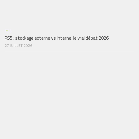
PS5
PS5 : stockage externe vs interne, le vrai débat 2026
27 JUILLET 2026