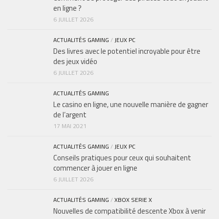
en ligne ?
6 JUILLET 2026
ACTUALITÉS GAMING
/
JEUX PC
Des livres avec le potentiel incroyable pour être
des jeux vidéo
6 JUILLET 2026
ACTUALITÉS GAMING
Le casino en ligne, une nouvelle manière de gagner
de l’argent
17 MAI 2021
ACTUALITÉS GAMING
/
JEUX PC
Conseils pratiques pour ceux qui souhaitent
commencer à jouer en ligne
6 JUILLET 2026
ACTUALITÉS GAMING
/
XBOX SERIE X
Nouvelles de compatibilité descente Xbox à venir