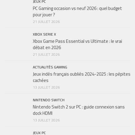
JEUX PC
PC Gaming occasion vs neuf 2026 : quel budget
pour jouer ?
21 JUILLET 2026
XBOX SERIE X
Xbox Game Pass Essential vs Ultimate : le vrai
débat en 2026
21 JUILLET 2026
ACTUALITÉS GAMING
Jeux indés français oubliés 2024-2025 : les pépites
cachées
13 JUILLET 2026
NINTENDO SWITCH
Nintendo Switch 2 sur PC : guide connexion sans
dock HDMI
13 JUILLET 2026
JEUX PC