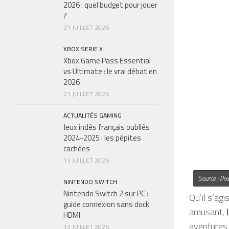
2026 : quel budget pour jouer
?
21 JUILLET 2026
XBOX SERIE X
Xbox Game Pass Essential
vs Ultimate : le vrai débat en
2026
21 JUILLET 2026
ACTUALITÉS GAMING
Jeux indés français oubliés
2024-2025 : les pépites
cachées
13 JUILLET 2026
Source : Pix
NINTENDO SWITCH
Nintendo Switch 2 sur PC :
Qu’il s’ag
guide connexion sans dock
amusant,
HDMI
aventures
13 JUILLET 2026