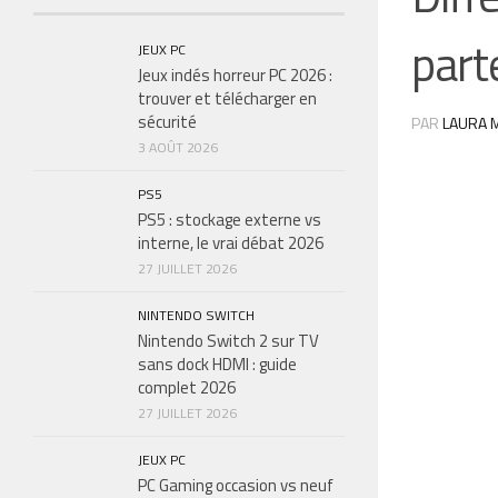
part
JEUX PC
Jeux indés horreur PC 2026 :
trouver et télécharger en
sécurité
PAR
LAURA M
3 AOÛT 2026
PS5
PS5 : stockage externe vs
interne, le vrai débat 2026
27 JUILLET 2026
NINTENDO SWITCH
Nintendo Switch 2 sur TV
sans dock HDMI : guide
complet 2026
27 JUILLET 2026
JEUX PC
PC Gaming occasion vs neuf