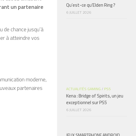
Qu’est-ce qu’Elden Ring ?
rant un partenaire
6 JUILLET 2026
eu de chance jusqu’à
er à atteindre vos
mmunication moderne,
ouveaux partenaires
ACTUALITÉS GAMING
/
PS5
Kena : Bridge of Spirits, un jeu
exceptionnel sur PS5
6 JUILLET 2026
JEUX SMARTPHONE ANDROID