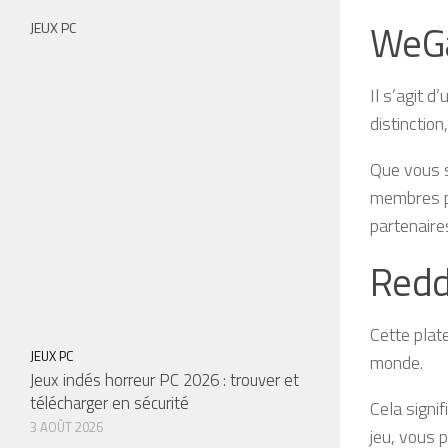
WeG
JEUX PC
Il s’agit d
distinction
Que vous s
membres po
partenaire
Redd
Cette plat
JEUX PC
monde.
Jeux indés horreur PC 2026 : trouver et
télécharger en sécurité
Cela signi
3 AOÛT 2026
jeu, vous 