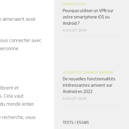
ANDROID
/
IOS
Pourquoi utiliser un VPN sur
votre smartphone iOS ou
 aimeraient avoir
Android ?
6 JUILLET 2026
vous connecter avec
 personne
ACTUALITÉS GAMING
/
ANDROID
De nouvelles fonctionnalités
intéressantes arrivent sur
èbrent et
Android en 2022
 Cela vaut
6 JUILLET 2026
 du monde entier.
e recherche, vous
TESTS / ESSAIS
.