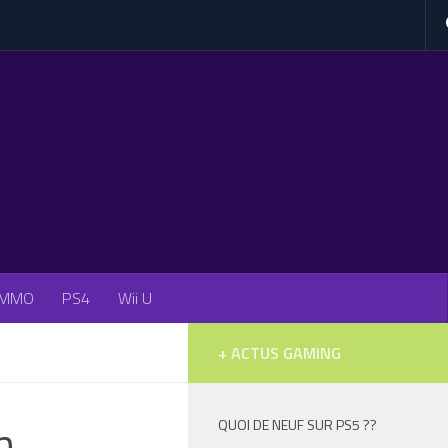
MMO
PS4
Wii U
+ ACTUS GAMING
n
QUOI DE NEUF SUR PS5 ??