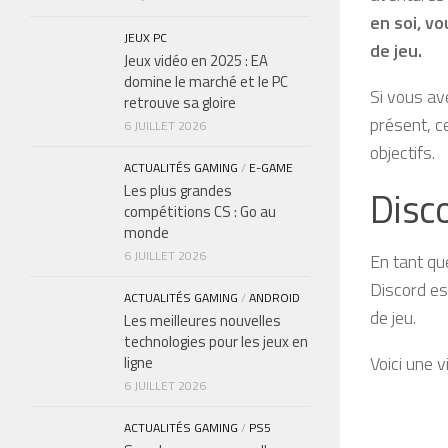
en soi, v
JEUX PC
de jeu.
Jeux vidéo en 2025 : EA
domine le marché et le PC
Si vous av
retrouve sa gloire
présent, c
6 JUILLET 2026
objectifs.
ACTUALITÉS GAMING
/
E-GAME
Les plus grandes
Disc
compétitions CS : Go au
monde
6 JUILLET 2026
En tant q
Discord es
ACTUALITÉS GAMING
/
ANDROID
de jeu.
Les meilleures nouvelles
technologies pour les jeux en
Voici une 
ligne
6 JUILLET 2026
ACTUALITÉS GAMING
/
PS5