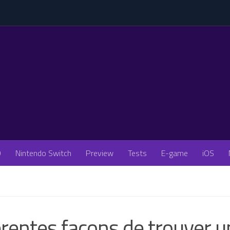
O
Nintendo Switch
Preview
Tests
E-game
iOS
érentes façons de trouver u