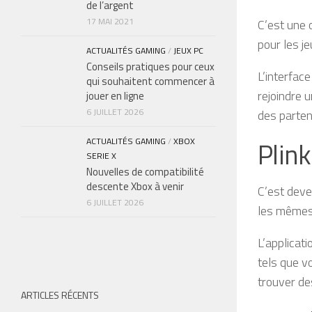
de l’argent
17 MAI 2021
C’est une 
pour les j
ACTUALITÉS GAMING
/
JEUX PC
Conseils pratiques pour ceux
L’interfac
qui souhaitent commencer à
rejoindre 
jouer en ligne
6 JUILLET 2026
des parten
Plink
ACTUALITÉS GAMING
/
XBOX
SERIE X
Nouvelles de compatibilité
descente Xbox à venir
C’est deve
6 JUILLET 2026
les mêmes 
L’applicati
tels que v
trouver de
ARTICLES RÉCENTS