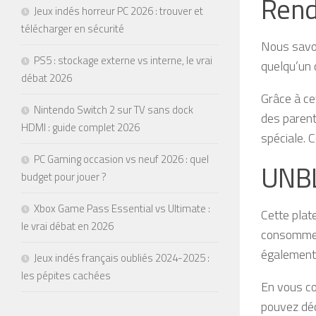
Rend
Jeux indés horreur PC 2026 : trouver et
télécharger en sécurité
Nous savon
PS5 : stockage externe vs interne, le vrai
quelqu’un 
débat 2026
Grâce à ce
Nintendo Switch 2 sur TV sans dock
des parent
HDMI : guide complet 2026
spéciale. C
PC Gaming occasion vs neuf 2026 : quel
UNB
budget pour jouer ?
Xbox Game Pass Essential vs Ultimate :
Cette plat
le vrai débat en 2026
consommen
également 
Jeux indés français oubliés 2024-2025 :
les pépites cachées
En vous co
pouvez déc