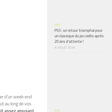
PS5
PS5 : un retour triomphal pour
un classique du jeu vidéo après
20 ans d’attente !
6 JUILLET 2026
iter d’un week-end
ut au long de vos
soit assez amusant
PS5