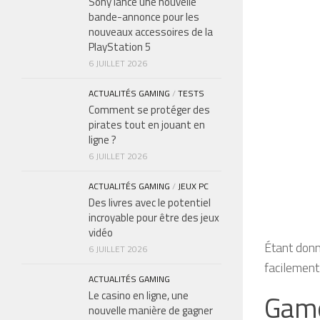
Sony lance une nouvelle
bande-annonce pour les
nouveaux accessoires de la
PlayStation 5
6 JUILLET 2026
ACTUALITÉS GAMING
/
TESTS
Comment se protéger des
pirates tout en jouant en
ligne ?
6 JUILLET 2026
ACTUALITÉS GAMING
/
JEUX PC
Des livres avec le potentiel
incroyable pour être des jeux
vidéo
Étant donn
6 JUILLET 2026
facilement
ACTUALITÉS GAMING
Game
Le casino en ligne, une
nouvelle manière de gagner