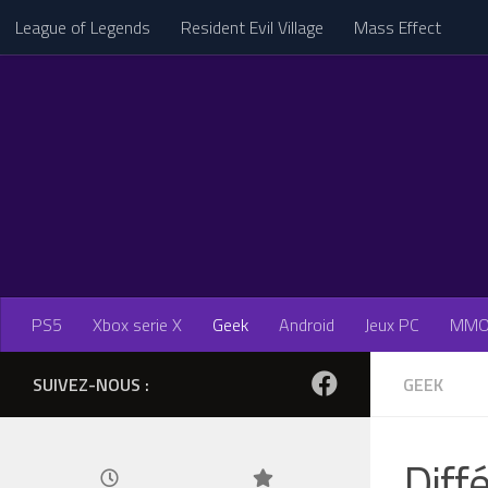
League of Legends
Resident Evil Village
Mass Effect
Skip to content
PS5
Xbox serie X
Geek
Android
Jeux PC
MM
SUIVEZ-NOUS :
GEEK
Diff