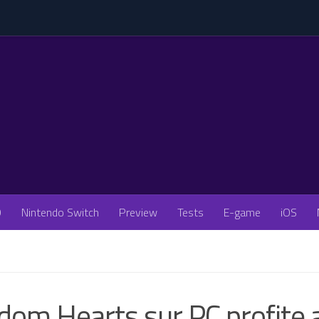
O
Nintendo Switch
Preview
Tests
E-game
iOS
dom Hearts sur PC profite 