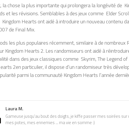
 la chose la plus importante qui prolongera la longévité de 
ds et les révisions. Semblables à des jeux comme Elder Scroll
Kingdom Hearts ont aidé à introduire un nouveau contenu da
2007 de Final Mix.
ods les plus populaires récemment, similaire à de nombreux R
r Kingdom Hearts 2. Les randomiseurs ont aidé à réintroduire 
ibilité dans des jeux classiques comme Skyrim, The Legend of
arts 2en particulier, il dispose d’un randomiseur très dévelo
ularité parmi la communauté Kingdom Hearts l’année derniè
Laura M.
Gameuse jusqu'au bout des doigts, je kiffe passer mes soirées sur u
mes potes, mes ennemies ... ma vie en somme :)