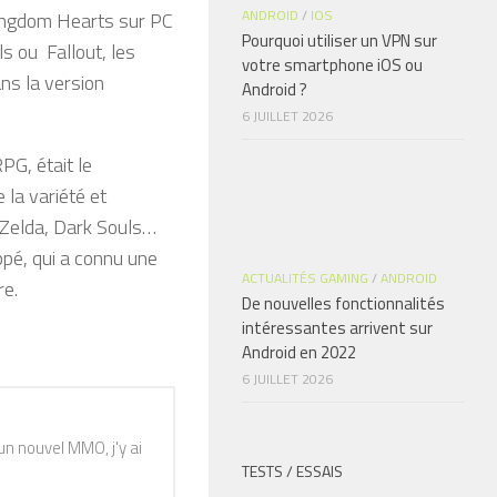
ANDROID
/
IOS
Kingdom Hearts sur PC
Pourquoi utiliser un VPN sur
s ou Fallout, les
votre smartphone iOS ou
ns la version
Android ?
6 JUILLET 2026
PG, était le
la variété et
 Zelda, Dark Souls…
ppé, qui a connu une
ACTUALITÉS GAMING
/
ANDROID
re.
De nouvelles fonctionnalités
intéressantes arrivent sur
Android en 2022
6 JUILLET 2026
n nouvel MMO, j'y ai
TESTS / ESSAIS