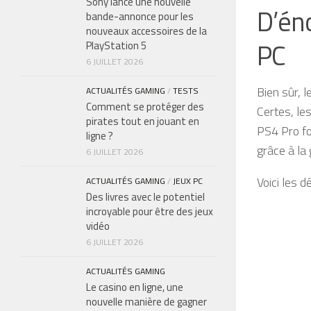
Sony lance une nouvelle
D’én
bande-annonce pour les
nouveaux accessoires de la
PC
PlayStation 5
6 JUILLET 2026
Bien sûr, l
ACTUALITÉS GAMING
/
TESTS
Comment se protéger des
Certes, le
pirates tout en jouant en
PS4 Pro fo
ligne ?
grâce à la
6 JUILLET 2026
Voici les d
ACTUALITÉS GAMING
/
JEUX PC
Des livres avec le potentiel
incroyable pour être des jeux
vidéo
6 JUILLET 2026
ACTUALITÉS GAMING
Le casino en ligne, une
nouvelle manière de gagner