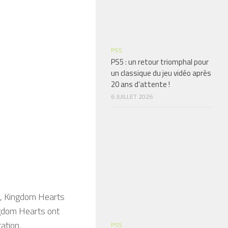
PS5
PS5 : un retour triomphal pour
un classique du jeu vidéo après
20 ans d’attente !
6 JUILLET 2026
ie, Kingdom Hearts
dom Hearts ont
ation.
PS5