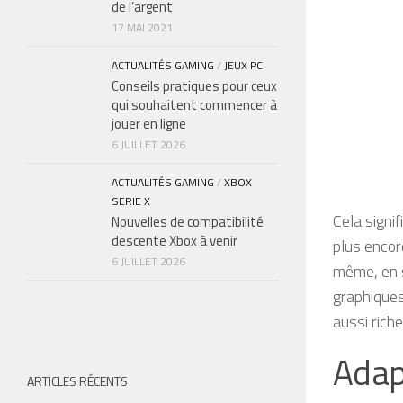
de l’argent
17 MAI 2021
ACTUALITÉS GAMING
/
JEUX PC
Conseils pratiques pour ceux
qui souhaitent commencer à
jouer en ligne
6 JUILLET 2026
ACTUALITÉS GAMING
/
XBOX
SERIE X
Cela signif
Nouvelles de compatibilité
descente Xbox à venir
plus encor
6 JUILLET 2026
même, en s
graphiques
aussi riche
Adap
ARTICLES RÉCENTS