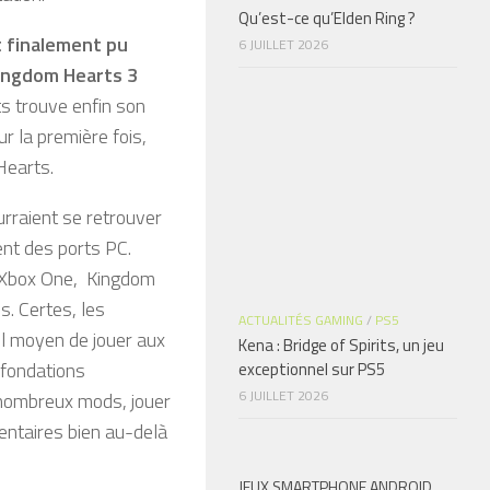
Qu’est-ce qu’Elden Ring ?
t finalement pu
6 JUILLET 2026
Kingdom Hearts 3
 trouve enfin son
r la première fois,
Hearts.
rraient se retrouver
tent des ports PC.
t Xbox One, Kingdom
s. Certes, les
ACTUALITÉS GAMING
/
PS5
ul moyen de jouer aux
Kena : Bridge of Spirits, un jeu
efondations
exceptionnel sur PS5
6 JUILLET 2026
 nombreux mods, jouer
entaires bien au-delà
JEUX SMARTPHONE ANDROID