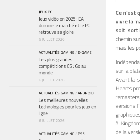
Ce n’est 
JEUX PC
Jeux vidéo en 2025 : EA
vivre la 
domine le marché et le PC
soit sort
retrouve sa gloire
chemin sur
6 JUILLET 2026
mais les p
ACTUALITÉS GAMING
/
E-GAME
Les plus grandes
Indépendam
compétitions CS : Go au
sur la plat
monde
Avant la s
6 JUILLET 2026
Hearts pro
ACTUALITÉS GAMING
/
ANDROID
remasters 
Les meilleures nouvelles
versions F
technologies pour les jeux en
ligne
graphiques
6 JUILLET 2026
à Kingdom 
de la versi
ACTUALITÉS GAMING
/
PS5