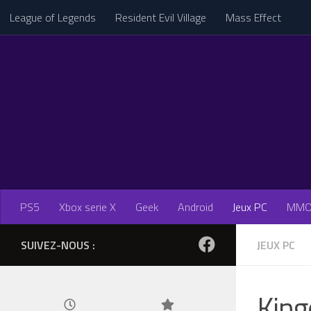
League of Legends
Resident Evil Village
Mass Effect
Skip to content
PS5
Xbox serie X
Geek
Android
Jeux PC
MM
SUIVEZ-NOUS :
JEUX PC
King