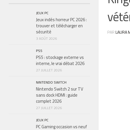
vété
JEUX PC
Jeux indés horreur PC 2026 :
trouver et télécharger en
sécurité
PAR
LAURA M
3 AOÛT 2026
PS5
PS5 : stockage externe vs
interne, le vrai débat 2026
27 JUILLET 2026
NINTENDO SWITCH
Nintendo Switch 2 sur TV
sans dock HDMI : guide
complet 2026
27 JUILLET 2026
JEUX PC
PC Gaming occasion vs neuf