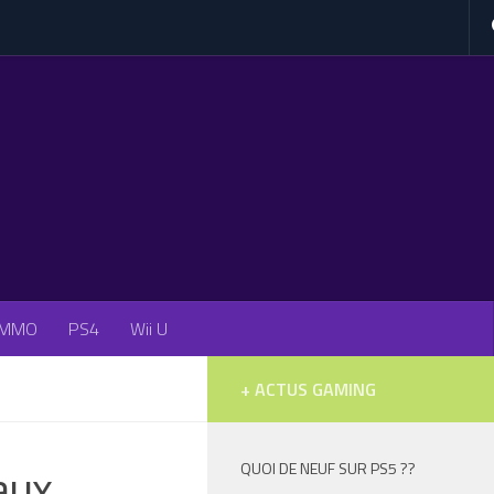
MMO
PS4
Wii U
+ ACTUS GAMING
aux
QUOI DE NEUF SUR PS5 ??