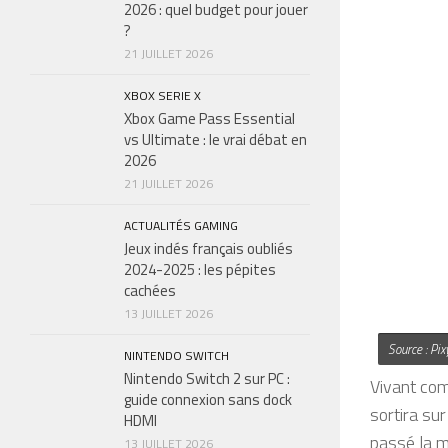
2026 : quel budget pour jouer
?
21 JUILLET 2026
XBOX SERIE X
Xbox Game Pass Essential
vs Ultimate : le vrai débat en
2026
21 JUILLET 2026
ACTUALITÉS GAMING
Jeux indés français oubliés
2024-2025 : les pépites
cachées
13 JUILLET 2026
Source : Pixy
NINTENDO SWITCH
Nintendo Switch 2 sur PC :
Vivant com
guide connexion sans dock
sortira sur
HDMI
passé la ma
13 JUILLET 2026