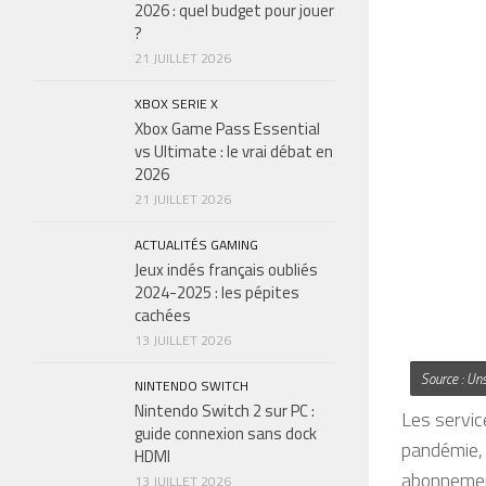
2026 : quel budget pour jouer
?
21 JUILLET 2026
XBOX SERIE X
Xbox Game Pass Essential
vs Ultimate : le vrai débat en
2026
21 JUILLET 2026
ACTUALITÉS GAMING
Jeux indés français oubliés
2024-2025 : les pépites
cachées
13 JUILLET 2026
Source : Un
NINTENDO SWITCH
Nintendo Switch 2 sur PC :
Les servic
guide connexion sans dock
pandémie,
HDMI
abonnemen
13 JUILLET 2026