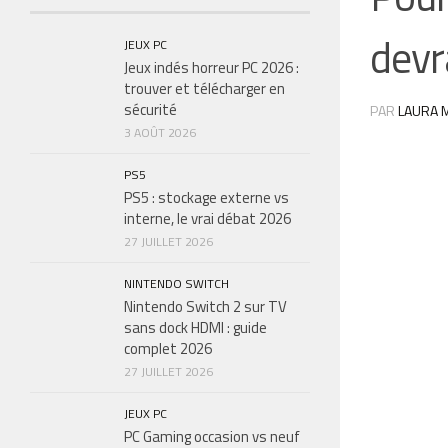
devr
JEUX PC
Jeux indés horreur PC 2026 :
trouver et télécharger en
sécurité
PAR
LAURA M
3 AOÛT 2026
PS5
PS5 : stockage externe vs
interne, le vrai débat 2026
27 JUILLET 2026
NINTENDO SWITCH
Nintendo Switch 2 sur TV
sans dock HDMI : guide
complet 2026
27 JUILLET 2026
JEUX PC
PC Gaming occasion vs neuf