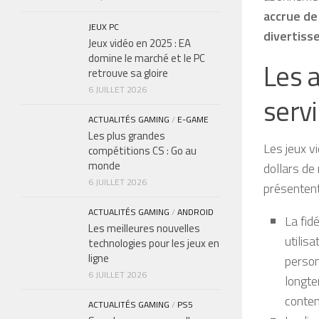
accrue de 
JEUX PC
divertisse
Jeux vidéo en 2025 : EA
domine le marché et le PC
Les 
retrouve sa gloire
6 JUILLET 2026
serv
ACTUALITÉS GAMING
/
E-GAME
Les plus grandes
Les jeux v
compétitions CS : Go au
monde
dollars de
6 JUILLET 2026
présentent
ACTUALITÉS GAMING
/
ANDROID
La fid
Les meilleures nouvelles
utilis
technologies pour les jeux en
ligne
person
6 JUILLET 2026
longte
conten
ACTUALITÉS GAMING
/
PS5