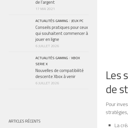
de l’argent
17 MAI 2021
ACTUALITÉS GAMING
/
JEUX PC
Conseils pratiques pour ceux
qui souhaitent commencer à
jouer en ligne
6 JUILLET 2026
ACTUALITÉS GAMING
/
XBOX
SERIE X
Les s
Nouvelles de compatibilité
descente Xbox à venir
6 JUILLET 2026
de s
Pour inves
stratégies
ARTICLES RÉCENTS
La cré