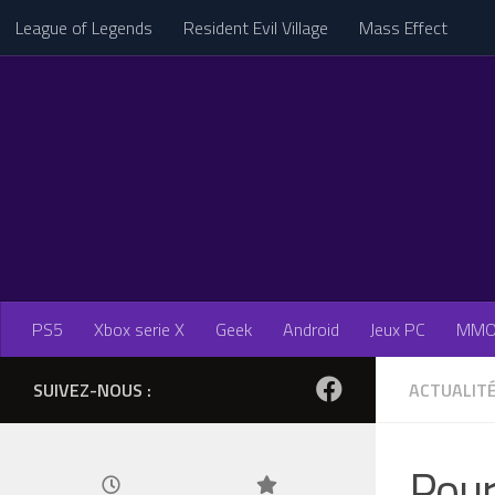
League of Legends
Resident Evil Village
Mass Effect
Skip to content
PS5
Xbox serie X
Geek
Android
Jeux PC
MM
SUIVEZ-NOUS :
ACTUALIT
Pour