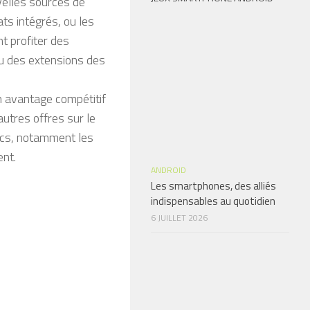
uvelles sources de
ts intégrés, ou les
t profiter des
ou des extensions des
n avantage compétitif
utres offres sur le
ics, notamment les
ent.
ANDROID
Les smartphones, des alliés
indispensables au quotidien
6 JUILLET 2026