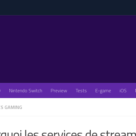
O
Nintendo Switch
Preview
Tests
E-game
iOS
ÉS GAMING
quoi les services de strea