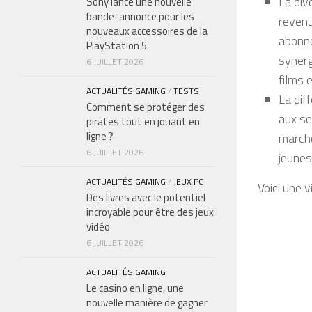
La div
Sony lance une nouvelle
bande-annonce pour les
revenu
nouveaux accessoires de la
abonne
PlayStation 5
synerg
6 JUILLET 2026
films 
ACTUALITÉS GAMING
/
TESTS
La dif
Comment se protéger des
aux se
pirates tout en jouant en
ligne ?
marché
6 JUILLET 2026
jeunes
ACTUALITÉS GAMING
/
JEUX PC
Voici une v
Des livres avec le potentiel
incroyable pour être des jeux
vidéo
6 JUILLET 2026
ACTUALITÉS GAMING
Le casino en ligne, une
nouvelle manière de gagner