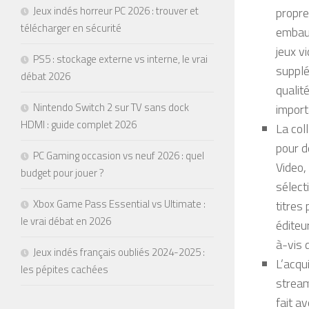
Jeux indés horreur PC 2026 : trouver et
propre
télécharger en sécurité
embauc
jeux v
PS5 : stockage externe vs interne, le vrai
supplé
débat 2026
qualit
Nintendo Switch 2 sur TV sans dock
import
HDMI : guide complet 2026
La col
pour d
PC Gaming occasion vs neuf 2026 : quel
Video,
budget pour jouer ?
sélect
Xbox Game Pass Essential vs Ultimate :
titres
le vrai débat en 2026
éditeu
à-vis d
Jeux indés français oubliés 2024-2025 :
L’acqu
les pépites cachées
stream
fait a