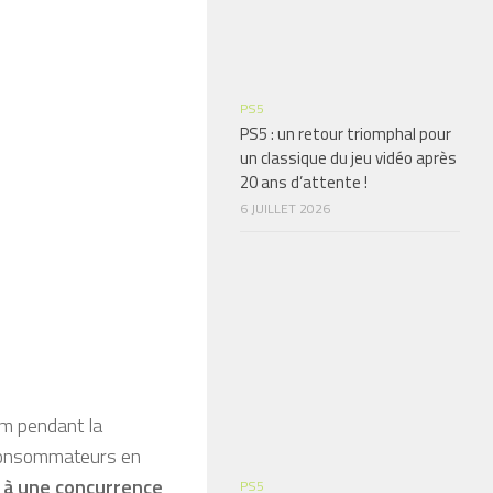
PS5
PS5 : un retour triomphal pour
un classique du jeu vidéo après
20 ans d’attente !
6 JUILLET 2026
om pendant la
consommateurs en
e à une concurrence
PS5