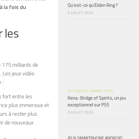
Qu’est-ce qu’Elden Ring ?
à la fois du
6 JUILLET 2026
 les
e 175 milliards de
. Les jeux vidéo
 :
ACTUALITÉS GAMING
/
PS5
 fort entre les
Kena : Bridge of Spirits, un jeu
ence plus immersive et
exceptionnel sur PS5
6 JUILLET 2026
urs à rester plus
rir de nouveaux
JEUX SMARTPHONE ANDROID