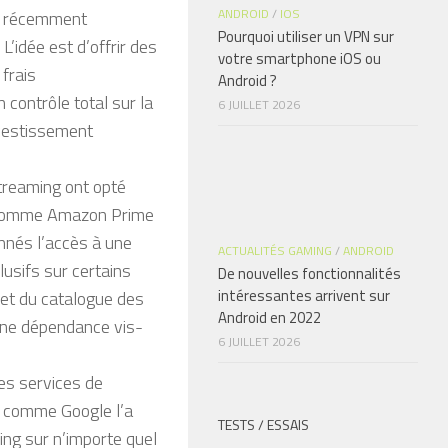
ANDROID
/
IOS
 a récemment
Pourquoi utiliser un VPN sur
’idée est d’offrir des
votre smartphone iOS ou
 frais
Android ?
contrôle total sur la
6 JUILLET 2026
nvestissement
streaming ont opté
s, comme Amazon Prime
onnés l’accès à une
ACTUALITÉS GAMING
/
ANDROID
lusifs sur certains
De nouvelles fonctionnalités
intéressantes arrivent sur
e et du catalogue des
Android en 2022
 une dépendance vis-
6 JUILLET 2026
les services de
, comme Google l’a
TESTS / ESSAIS
ing sur n’importe quel