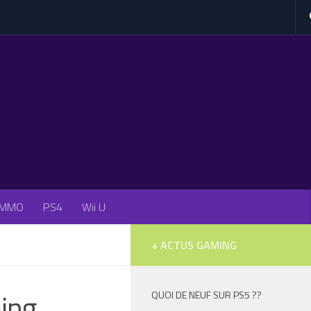
MMO
PS4
Wii U
+ ACTUS GAMING
ming
QUOI DE NEUF SUR PS5 ??