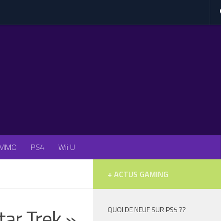
MMO
PS4
Wii U
+ ACTUS GAMING
tar Trek »
QUOI DE NEUF SUR PS5 ??