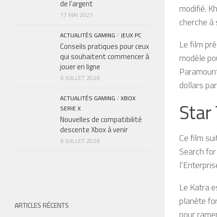
de l’argent
modifié. Kh
17 MAI 2021
cherche à 
ACTUALITÉS GAMING
/
JEUX PC
Le film pr
Conseils pratiques pour ceux
qui souhaitent commencer à
modèle pou
jouer en ligne
Paramount+
6 JUILLET 2026
dollars par
ACTUALITÉS GAMING
/
XBOX
Star 
SERIE X
Nouvelles de compatibilité
descente Xbox à venir
Ce film sui
6 JUILLET 2026
Search for
l’Enterpri
Le Katra e
planète fo
ARTICLES RÉCENTS
pour ramen