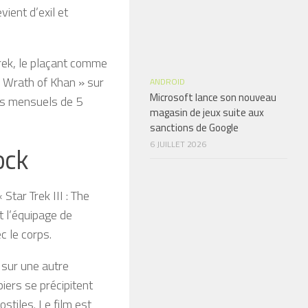
vient d’exil et
rek, le plaçant comme
e Wrath of Khan » sur
ANDROID
Microsoft lance son nouveau
is mensuels de 5
magasin de jeux suite aux
sanctions de Google
6 JUILLET 2026
ock
Star Trek III : The
t l’équipage de
ec le corps.
 sur une autre
iers se précipitent
stiles. Le film est