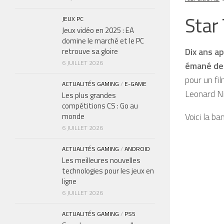
Star 
JEUX PC
Jeux vidéo en 2025 : EA
domine le marché et le PC
Dix ans ap
retrouve sa gloire
6 JUILLET 2026
émané de 
pour un fi
ACTUALITÉS GAMING
/
E-GAME
Leonard Ni
Les plus grandes
compétitions CS : Go au
Voici la b
monde
6 JUILLET 2026
ACTUALITÉS GAMING
/
ANDROID
Les meilleures nouvelles
technologies pour les jeux en
ligne
6 JUILLET 2026
ACTUALITÉS GAMING
/
PS5