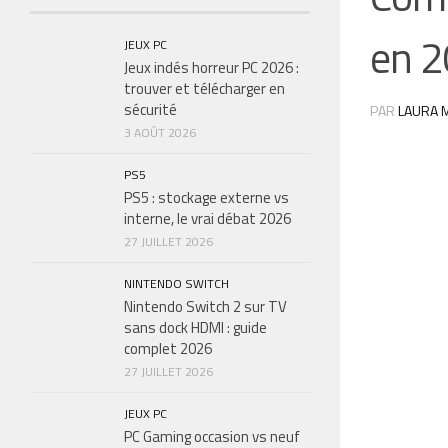
en 2
JEUX PC
Jeux indés horreur PC 2026 :
trouver et télécharger en
sécurité
PAR
LAURA M
3 AOÛT 2026
PS5
PS5 : stockage externe vs
interne, le vrai débat 2026
27 JUILLET 2026
NINTENDO SWITCH
Nintendo Switch 2 sur TV
sans dock HDMI : guide
complet 2026
27 JUILLET 2026
JEUX PC
PC Gaming occasion vs neuf