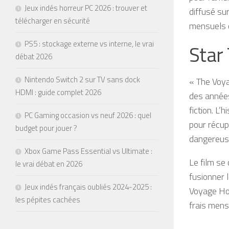
Jeux indés horreur PC 2026 : trouver et
diffusé su
télécharger en sécurité
mensuels d
PS5 : stockage externe vs interne, le vrai
Star 
débat 2026
Nintendo Switch 2 sur TV sans dock
« The Voya
HDMI : guide complet 2026
des années
fiction. L
PC Gaming occasion vs neuf 2026 : quel
pour récup
budget pour jouer ?
dangereus
Xbox Game Pass Essential vs Ultimate :
Le film se
le vrai débat en 2026
fusionner 
Jeux indés français oubliés 2024-2025 :
Voyage Ho
les pépites cachées
frais mensu