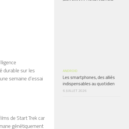
lligence
é durable sur les
ANDROID
Les smartphones, des alliés
 une semaine d’essai
indispensables au quotidien
6 JUILLET 2026
ilms de Start Trek car
lomane génétiquement