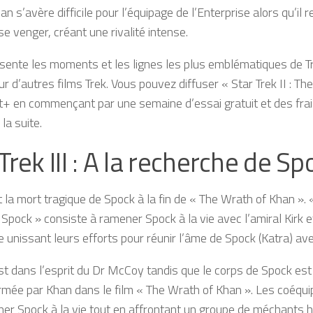
an s’avère difficile pour l’équipage de l’Enterprise alors qu’il re
se venger, créant une rivalité intense.
ésente les moments et les lignes les plus emblématiques de T
r d’autres films Trek. Vous pouvez diffuser « Star Trek II : Th
 en commençant par une semaine d’essai gratuit et des fra
 la suite.
Trek III : A la recherche de Sp
t la mort tragique de Spock à la fin de « The Wrath of Khan ». « 
 Spock » consiste à ramener Spock à la vie avec l’amiral Kirk e
se unissant leurs efforts pour réunir l’âme de Spock (Katra) av
st dans l’esprit du Dr McCoy tandis que le corps de Spock est
rmée par Khan dans le film « The Wrath of Khan ». Les coéquip
er Spock à la vie tout en affrontant un groupe de méchants ho