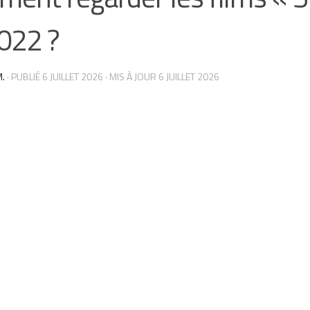
022 ?
.
· PUBLIÉ
6 JUILLET 2026
· MIS À JOUR
6 JUILLET 2026