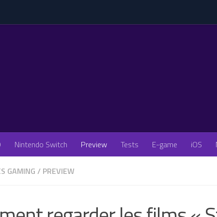
O
Nintendo Switch
Preview
Tests
E-game
iOS
ÉS GAMING
/
PREVIEW
ent regarder les films « S