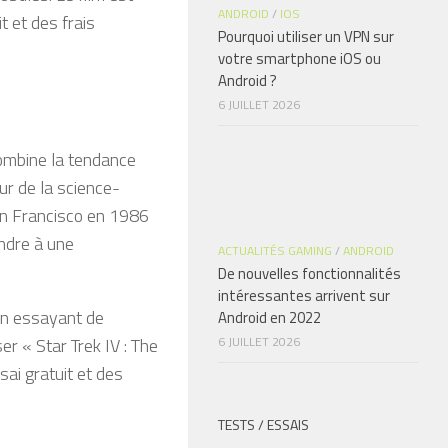
ANDROID
/
IOS
 et des frais
Pourquoi utiliser un VPN sur
votre smartphone iOS ou
Android ?
6 JUILLET 2026
combine la tendance
r de la science-
San Francisco en 1986
ondre à une
ACTUALITÉS GAMING
/
ANDROID
De nouvelles fonctionnalités
intéressantes arrivent sur
 en essayant de
Android en 2022
r « Star Trek IV : The
6 JUILLET 2026
i gratuit et des
TESTS / ESSAIS