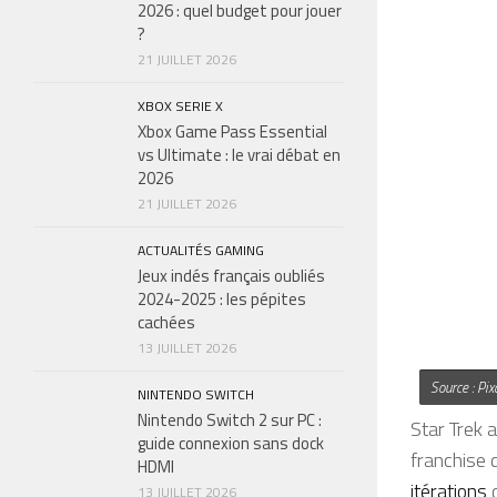
2026 : quel budget pour jouer
?
21 JUILLET 2026
XBOX SERIE X
Xbox Game Pass Essential
vs Ultimate : le vrai débat en
2026
21 JUILLET 2026
ACTUALITÉS GAMING
Jeux indés français oubliés
2024-2025 : les pépites
cachées
13 JUILLET 2026
Source : Pix
NINTENDO SWITCH
Nintendo Switch 2 sur PC :
Star Trek 
guide connexion sans dock
franchise 
HDMI
itérations
d
13 JUILLET 2026