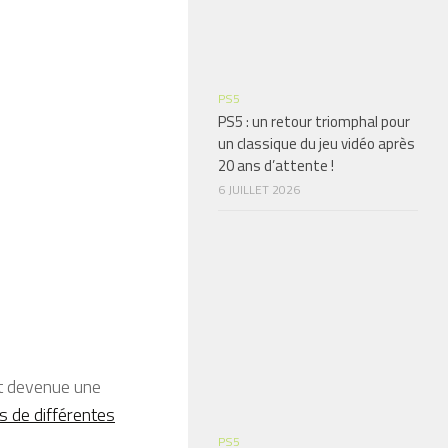
PS5
PS5 : un retour triomphal pour
un classique du jeu vidéo après
20 ans d’attente !
6 JUILLET 2026
st devenue une
 de différentes
PS5