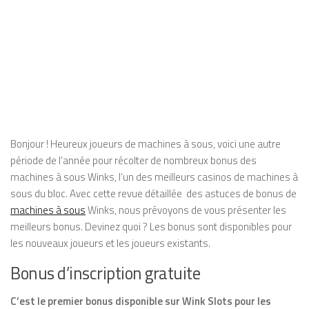
Bonjour ! Heureux joueurs de machines à sous, voici une autre
période de l’année pour récolter de nombreux bonus des
machines à sous Winks, l’un des meilleurs casinos de machines à
sous du bloc. Avec cette revue détaillée des astuces de bonus de
machines à sous
Winks, nous prévoyons de vous présenter les
meilleurs bonus. Devinez quoi ? Les bonus sont disponibles pour
les nouveaux joueurs et les joueurs existants.
Bonus d’inscription gratuite
C’est le premier bonus disponible sur Wink Slots pour les