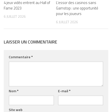
4 jeux vidéo entrent au Hall of
L’essor des casinos sans
Fame 2023
Gamstop : une opportunité
pour les joueurs
6 JUILLET 2026
6 JUILLET 2026
LAISSER UN COMMENTAIRE
Commentaire
*
Nom
*
E-mail
*
Site web