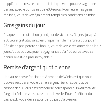
supplémentaires. Le montant total que vous pouvez gagner en
pariant avec le bonus est de 400 euros. Pour retirer les gains
réalisés, vous devez également remplir les conditions de mise.
Gros gains du jour
Chaque mercredi est un grand jour de victoires. Gagnez jusqu’à
200 tours gratuits, valables uniquement le mercredi pour jouer.
Afin de ne pas perdre ce bonus, vous devez le réclamer dans les 7
jours. Vous pouvez jouer et gagner jusqu’à 400 euros avec ce
bonus. N’est-ce pas incroyable ?
Remise d’argent quotidienne
Une autre chose fascinante à propos de Winks est que vous
pouvez récupérer votre pari en argent réel chaque jour. Le
cashback qui vous est remboursé correspond à 3 % du total de
l’argent réel que vous avez perdu la veille. Pour bénéficier du
cashback, vous devez avoir perdu jusqu’à 5 euros.