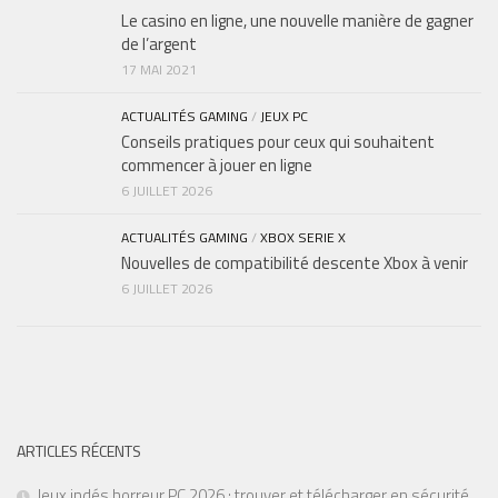
Le casino en ligne, une nouvelle manière de gagner
de l’argent
17 MAI 2021
ACTUALITÉS GAMING
/
JEUX PC
Conseils pratiques pour ceux qui souhaitent
commencer à jouer en ligne
6 JUILLET 2026
ACTUALITÉS GAMING
/
XBOX SERIE X
Nouvelles de compatibilité descente Xbox à venir
6 JUILLET 2026
ARTICLES RÉCENTS
Jeux indés horreur PC 2026 : trouver et télécharger en sécurité