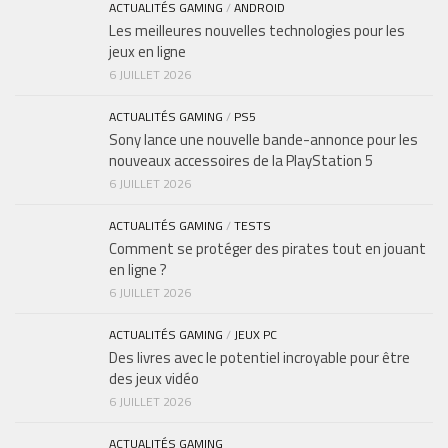
ACTUALITÉS GAMING
/
ANDROID
Les meilleures nouvelles technologies pour les
jeux en ligne
6 JUILLET 2026
ACTUALITÉS GAMING
/
PS5
Sony lance une nouvelle bande-annonce pour les
nouveaux accessoires de la PlayStation 5
6 JUILLET 2026
ACTUALITÉS GAMING
/
TESTS
Comment se protéger des pirates tout en jouant
en ligne ?
6 JUILLET 2026
ACTUALITÉS GAMING
/
JEUX PC
Des livres avec le potentiel incroyable pour être
des jeux vidéo
6 JUILLET 2026
ACTUALITÉS GAMING