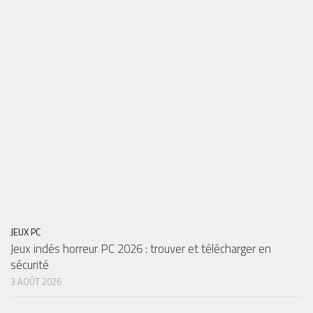
JEUX PC
Jeux indés horreur PC 2026 : trouver et télécharger en
sécurité
3 AOÛT 2026