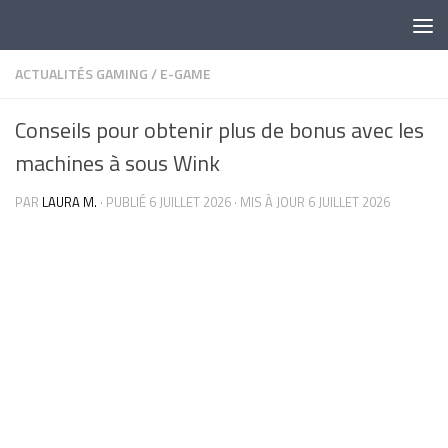
Skip to content
ACTUALITÉS GAMING
/
E-GAME
Conseils pour obtenir plus de bonus avec les
machines à sous Wink
PAR
LAURA M.
· PUBLIÉ
6 JUILLET 2026
· MIS À JOUR
6 JUILLET 2026