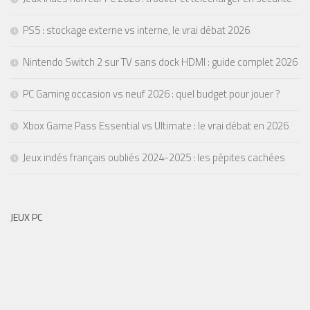
PS5 : stockage externe vs interne, le vrai débat 2026
Nintendo Switch 2 sur TV sans dock HDMI : guide complet 2026
PC Gaming occasion vs neuf 2026 : quel budget pour jouer ?
Xbox Game Pass Essential vs Ultimate : le vrai débat en 2026
Jeux indés français oubliés 2024-2025 : les pépites cachées
JEUX PC