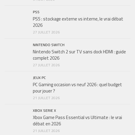
PS5
PS5 : stockage externe vs interne, le vrai débat
2026
27 JUILLET 2026
NINTENDO SWITCH
Nintendo Switch 2 sur TV sans dock HDMI : guide
complet 2026
27 JUILLET 2026
JEUX PC
PC Gaming occasion vs neuf 2026 : quel budget
pour jouer ?
21 JUILLET 2026
XBOX SERIE X
Xbox Game Pass Essential vs Ultimate : le vrai
débat en 2026
21 JUILLET 2026