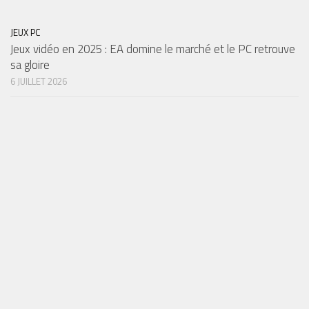
JEUX PC
Jeux vidéo en 2025 : EA domine le marché et le PC retrouve
sa gloire
6 JUILLET 2026