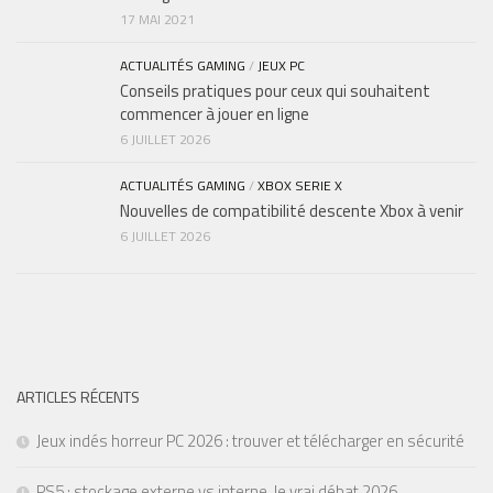
17 MAI 2021
ACTUALITÉS GAMING
/
JEUX PC
Conseils pratiques pour ceux qui souhaitent
commencer à jouer en ligne
6 JUILLET 2026
ACTUALITÉS GAMING
/
XBOX SERIE X
Nouvelles de compatibilité descente Xbox à venir
6 JUILLET 2026
ARTICLES RÉCENTS
Jeux indés horreur PC 2026 : trouver et télécharger en sécurité
PS5 : stockage externe vs interne, le vrai débat 2026