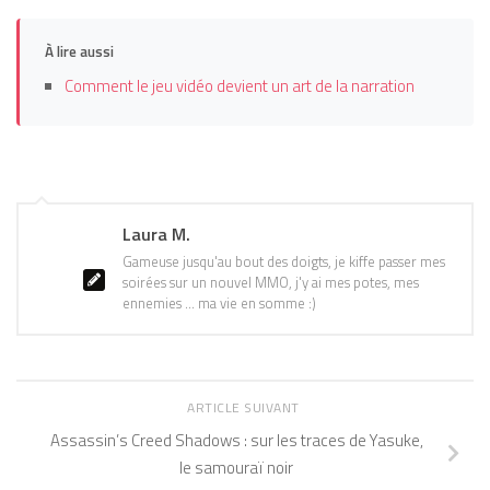
À lire aussi
Comment le jeu vidéo devient un art de la narration
Laura M.
Gameuse jusqu'au bout des doigts, je kiffe passer mes
soirées sur un nouvel MMO, j'y ai mes potes, mes
ennemies ... ma vie en somme :)
ARTICLE SUIVANT
Assassin’s Creed Shadows : sur les traces de Yasuke,
le samouraï noir