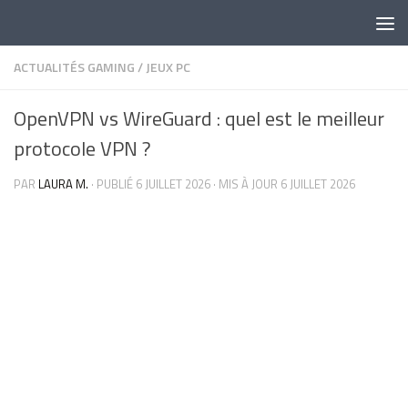
Skip to content
ACTUALITÉS GAMING
/
JEUX PC
OpenVPN vs WireGuard : quel est le meilleur
protocole VPN ?
PAR
LAURA M.
· PUBLIÉ
6 JUILLET 2026
· MIS À JOUR
6 JUILLET 2026