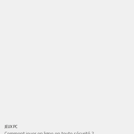
JEUX PC
Comment jouer en ligne en toute sécurité ?