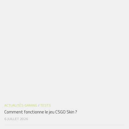
ACTUALITÉS GAMING
/
TESTS
Comment fonctionne le jeu CSGO Skin ?
6 JUILLET 2026