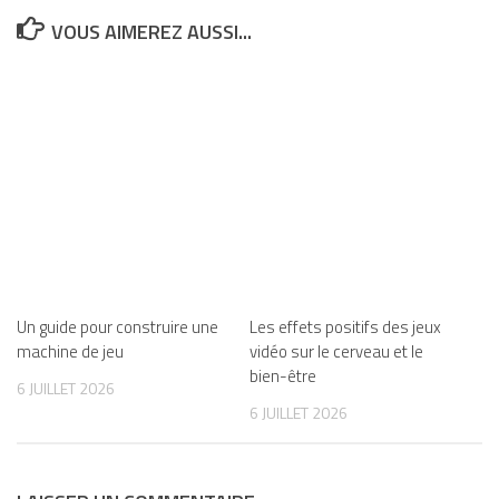
VOUS AIMEREZ AUSSI...
Un guide pour construire une
Les effets positifs des jeux
machine de jeu
vidéo sur le cerveau et le
bien-être
6 JUILLET 2026
6 JUILLET 2026