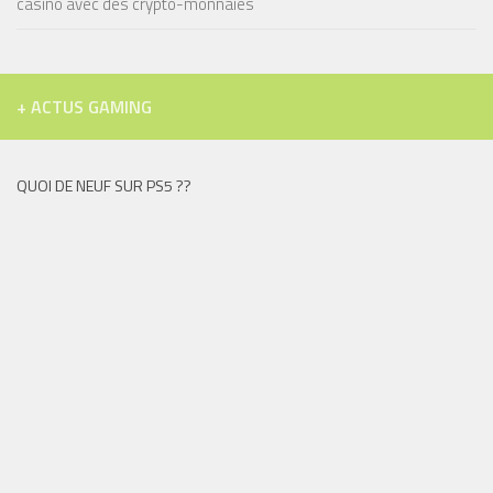
casino avec des crypto-monnaies
+ ACTUS GAMING
QUOI DE NEUF SUR PS5 ??