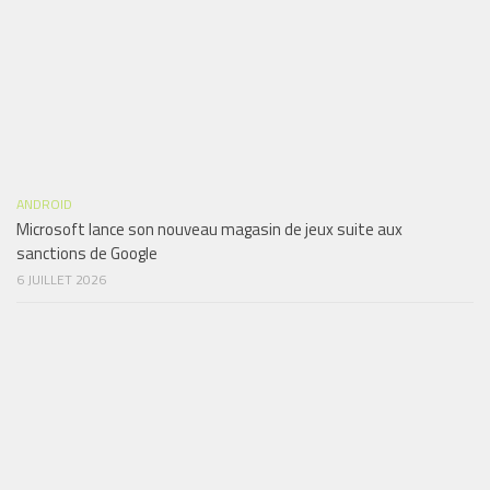
ANDROID
Microsoft lance son nouveau magasin de jeux suite aux
sanctions de Google
6 JUILLET 2026