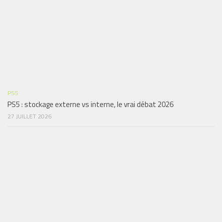
PS5
PS5 : stockage externe vs interne, le vrai débat 2026
27 JUILLET 2026