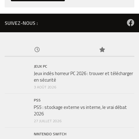
SUIVEZ-NOUS :
JEUX PC
Jeux indés horreur PC 2026 : trouver et télécharger
en sécurité
3 AOÛT 2026
PS5
PS5 : stockage externe vs interne, le vrai débat
2026
27 JUILLET 2026
NINTENDO SWITCH