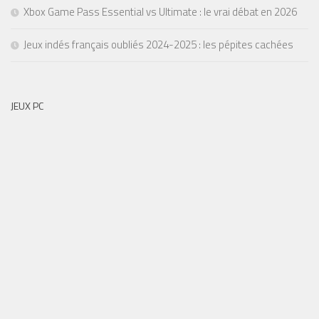
Xbox Game Pass Essential vs Ultimate : le vrai débat en 2026
Jeux indés français oubliés 2024-2025 : les pépites cachées
JEUX PC