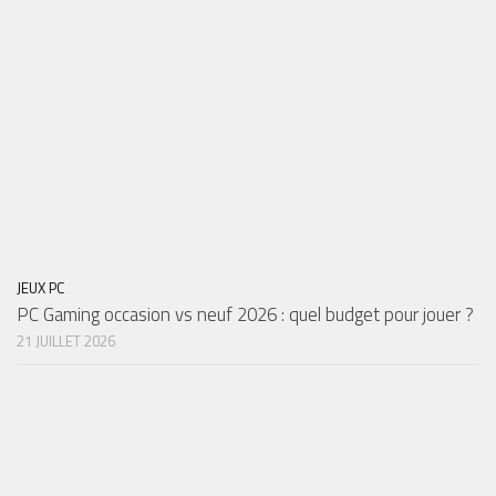
JEUX PC
PC Gaming occasion vs neuf 2026 : quel budget pour jouer ?
21 JUILLET 2026