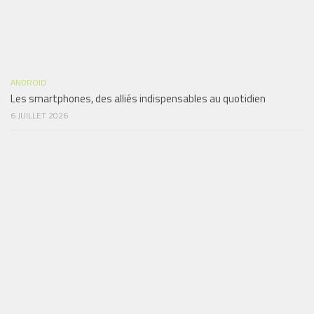
ANDROID
Les smartphones, des alliés indispensables au quotidien
6 JUILLET 2026