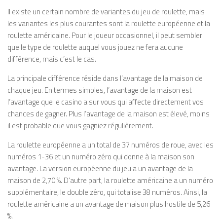
Il existe un certain nombre de variantes du jeu de roulette, mais
les variantes les plus courantes sont la roulette européenne et la
roulette américaine. Pour le joueur occasionnel, il peut sembler
que le type de roulette auquel vous jouez ne fera aucune
différence, mais c’est le cas.
La principale différence réside dans l’avantage de la maison de
chaque jeu. En termes simples, l’avantage de la maison est
l’avantage que le casino a sur vous qui affecte directement vos
chances de gagner. Plus l’avantage de la maison est élevé, moins
il est probable que vous gagniez régulièrement.
La roulette européenne a un total de 37 numéros de roue, avec les
numéros 1-36 et un numéro zéro qui donne à la maison son
avantage. La version européenne du jeu a un avantage de la
maison de 2,70 %. D’autre part, la roulette américaine a un numéro
supplémentaire, le double zéro, qui totalise 38 numéros. Ainsi, la
roulette américaine a un avantage de maison plus hostile de 5,26
%.