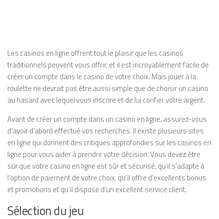
Les casinos en ligne offrent tout le plaisir que les casinos
traditionnels peuvent vous offrir, et il est incroyablement facile de
créer un compte dans le casino de votre choix. Mais jouer à la
roulette ne devrait pas être aussi simple que de choisir un casino
au hasard avec lequel vous inscrire et de lui confier votre argent.
Avant de créer un compte dans un casino en ligne, assurez-vous
d’avoir d’abord effectué vos recherches. Il existe plusieurs sites
en ligne qui donnent des critiques approfondies sur les casinos en
ligne pour vous aider à prendre votre décision. Vous devez être
sûr que votre casino en ligne est sûr et sécurisé, qu’il s’adapte à
l’option de paiement de votre choix, qu’il offre d’excellents bonus
et promotions et qu’il dispose d’un excellent service client.
Sélection du jeu