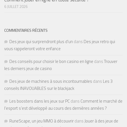
6 JUILLET 2026
COMMENTAIRES RÉCENTS
Des jeux qui surprendront plus d'un
dans
Des jeux retro qui
vous rappeleront votre enfance
Des conseils pour choisir le bon casino en ligne
dans
Trouver
les derniers jeux de casino
Des jeux de machines à sous incontournables
dans
Les 3
conseils INAVOUABLES sur le blackjack
Les boosters dans les jeux sur PC
dans
Comment le marché de
l’esport s’est développé au cours des dernières années ?
RuneScape, un jeu MMO à découvrir
dans
Jouer à des jeux de