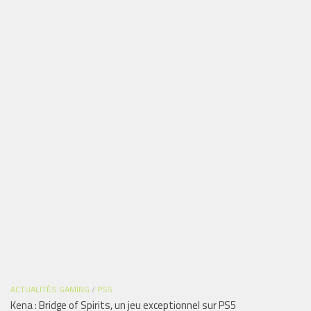
ACTUALITÉS GAMING
/
PS5
Kena : Bridge of Spirits, un jeu exceptionnel sur PS5