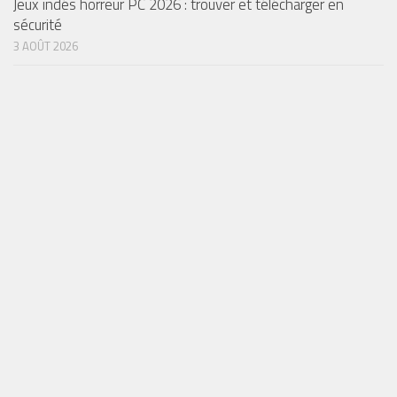
Jeux indés horreur PC 2026 : trouver et télécharger en
sécurité
3 AOÛT 2026