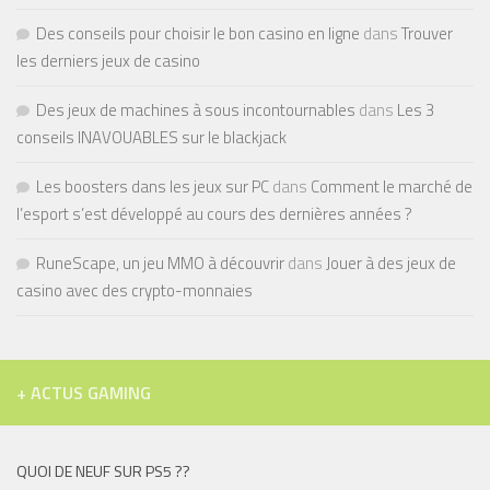
Des conseils pour choisir le bon casino en ligne
dans
Trouver
les derniers jeux de casino
Des jeux de machines à sous incontournables
dans
Les 3
conseils INAVOUABLES sur le blackjack
Les boosters dans les jeux sur PC
dans
Comment le marché de
l’esport s’est développé au cours des dernières années ?
RuneScape, un jeu MMO à découvrir
dans
Jouer à des jeux de
casino avec des crypto-monnaies
+ ACTUS GAMING
QUOI DE NEUF SUR PS5 ??