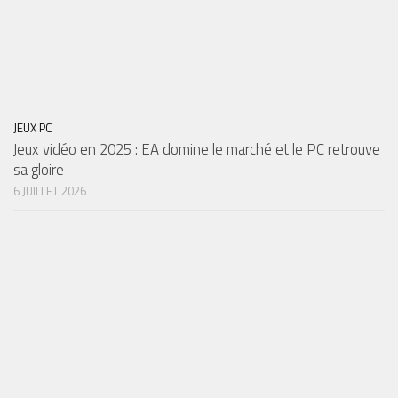
JEUX PC
Jeux vidéo en 2025 : EA domine le marché et le PC retrouve
sa gloire
6 JUILLET 2026