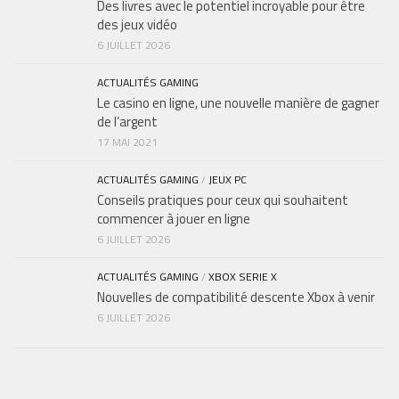
Des livres avec le potentiel incroyable pour être
des jeux vidéo
6 JUILLET 2026
ACTUALITÉS GAMING
Le casino en ligne, une nouvelle manière de gagner
de l’argent
17 MAI 2021
ACTUALITÉS GAMING
/
JEUX PC
Conseils pratiques pour ceux qui souhaitent
commencer à jouer en ligne
6 JUILLET 2026
ACTUALITÉS GAMING
/
XBOX SERIE X
Nouvelles de compatibilité descente Xbox à venir
6 JUILLET 2026