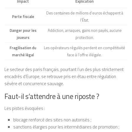
Impact
Explication
Des centaines de millions d’euros échappent à
Perte fiscale
l’État.
Danger pour les
Addiction, arnaques, gains non payés, aucune
joueurs
protection.
Fragilisation du
Les opérateurs régulés perdent en compétitivité
marché légal
face à l’offre illégale.
Le secteur des paris français, pourtant l’un des plus strictement
encadrés d’Europe, se retrouve pris en étau entre régulation
sévère et concurrence sauvage.
Faut-il s’attendre à une riposte ?
Les pistes évoquées :
blocage renforcé des sites non autorisés ;
sanctions élargies pour les intermédiaires de promotion ;