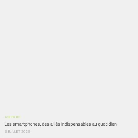
ANDROID
Les smartphones, des alliés indispensables au quotidien
6 JUILLET 2026