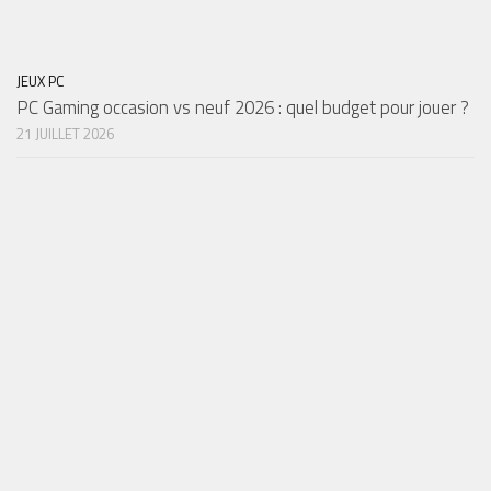
JEUX PC
PC Gaming occasion vs neuf 2026 : quel budget pour jouer ?
21 JUILLET 2026