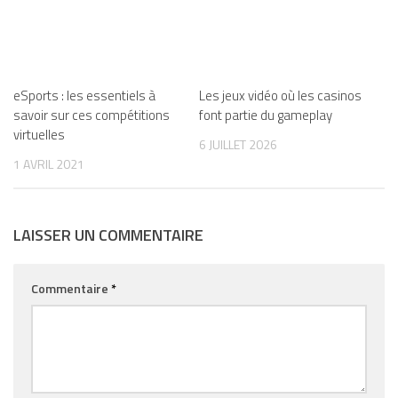
eSports : les essentiels à
Les jeux vidéo où les casinos
savoir sur ces compétitions
font partie du gameplay
virtuelles
6 JUILLET 2026
1 AVRIL 2021
LAISSER UN COMMENTAIRE
Commentaire
*