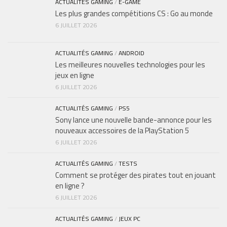
ACTUALITÉS GAMING
/
E-GAME
Les plus grandes compétitions CS : Go au monde
6 JUILLET 2026
ACTUALITÉS GAMING
/
ANDROID
Les meilleures nouvelles technologies pour les
jeux en ligne
6 JUILLET 2026
ACTUALITÉS GAMING
/
PS5
Sony lance une nouvelle bande-annonce pour les
nouveaux accessoires de la PlayStation 5
6 JUILLET 2026
ACTUALITÉS GAMING
/
TESTS
Comment se protéger des pirates tout en jouant
en ligne ?
6 JUILLET 2026
ACTUALITÉS GAMING
/
JEUX PC