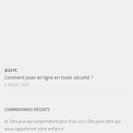
JEUX PC
Comment jouer en ligne en toute sécurité ?
6 JUILLET 2026
COMMENTAIRES RÉCENTS
Des jeux qui surprendront plus d'un
dans
Des jeux retro qui
vous rappeleront votre enfance