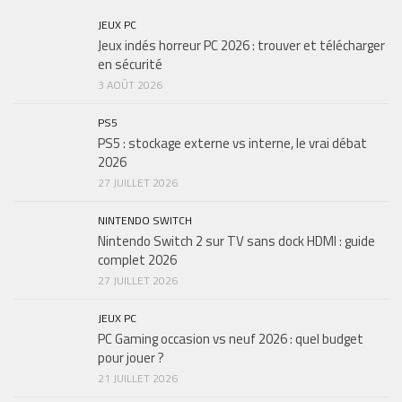
JEUX PC
Jeux indés horreur PC 2026 : trouver et télécharger
en sécurité
3 AOÛT 2026
PS5
PS5 : stockage externe vs interne, le vrai débat
2026
27 JUILLET 2026
NINTENDO SWITCH
Nintendo Switch 2 sur TV sans dock HDMI : guide
complet 2026
27 JUILLET 2026
JEUX PC
PC Gaming occasion vs neuf 2026 : quel budget
pour jouer ?
21 JUILLET 2026