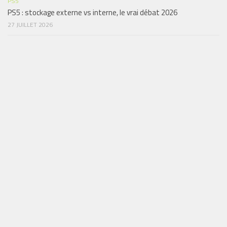
PS5
PS5 : stockage externe vs interne, le vrai débat 2026
27 JUILLET 2026