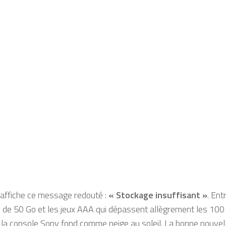
affiche ce message redouté :
« Stockage insuffisant »
. Ent
 de 50 Go et les jeux AAA qui dépassent allègrement les 100 
la console Sony fond comme neige au soleil. La bonne nouvell