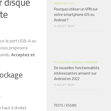
r disque
ANDROID
/
IOS
Pourquoi utiliser un VPN sur
te
votre smartphone iOS ou
Android ?
6 JUILLET 2026
nce le port USB-A ou
 vous proposera
tendu.
Acceptez et
ACTUALITÉS GAMING
/
ANDROID
De nouvelles fonctionnalités
stockage
intéressantes arrivent sur
Android en 2022
6 JUILLET 2026
:
TESTS / ESSAIS
haut à droite).