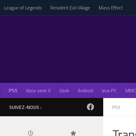
League of Legends
Resident Evil Village
Mass Effect
Skip to content
PS5
Xbox serie X
Geek
Android
Jeux PC
MM
SUIVEZ-NOUS :
PS5
Tran