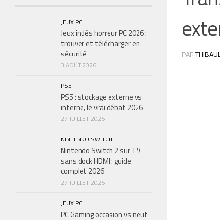
exte
JEUX PC
Jeux indés horreur PC 2026 :
trouver et télécharger en
sécurité
PAR
THIBAUL
3 AOÛT 2026
PS5
PS5 : stockage externe vs
interne, le vrai débat 2026
27 JUILLET 2026
NINTENDO SWITCH
Nintendo Switch 2 sur TV
sans dock HDMI : guide
complet 2026
27 JUILLET 2026
JEUX PC
PC Gaming occasion vs neuf