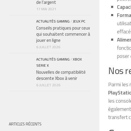
de l’argent
Capac
17 MAI 2021
Forma
ACTUALITÉS GAMING
/
JEUX PC
utilis
Conseils pratiques pour ceux
effacé
qui souhaitent commencer à
Alime
jouer en ligne
foncti
6 JUILLET 2026
poser 
ACTUALITÉS GAMING
/
XBOX
SERIE X
Nos r
Nouvelles de compatibilité
descente Xbox à venir
Parmi les 
6 JUILLET 2026
PlayStati
les consol
également 
transfert 
ARTICLES RÉCENTS