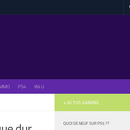
MMO
PS4
Wii U
+ ACTUS GAMING
que dur
QUOI DE NEUF SUR PS5 ??