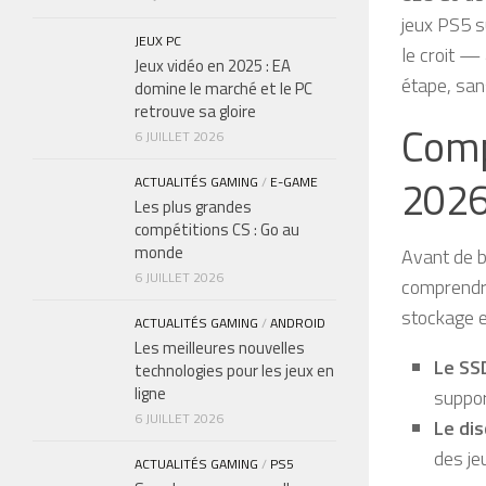
jeux PS5 s
JEUX PC
le croit — 
Jeux vidéo en 2025 : EA
étape, sans
domine le marché et le PC
retrouve sa gloire
Comp
6 JUILLET 2026
202
ACTUALITÉS GAMING
/
E-GAME
Les plus grandes
compétitions CS : Go au
monde
Avant de b
6 JUILLET 2026
comprendr
stockage e
ACTUALITÉS GAMING
/
ANDROID
Les meilleures nouvelles
Le SS
technologies pour les jeux en
ligne
suppor
6 JUILLET 2026
Le di
des je
ACTUALITÉS GAMING
/
PS5