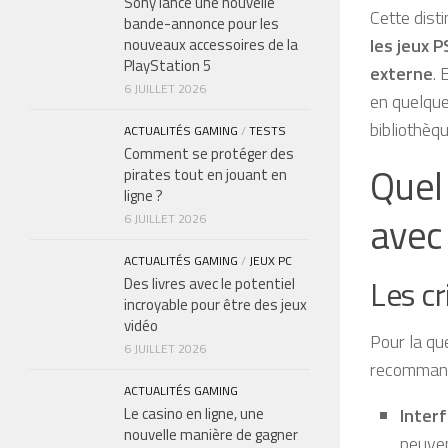
Sony lance une nouvelle
Cette dist
bande-annonce pour les
les jeux 
nouveaux accessoires de la
PlayStation 5
externe
. 
6 JUILLET 2026
en quelque
bibliothèqu
ACTUALITÉS GAMING
/
TESTS
Comment se protéger des
Quel
pirates tout en jouant en
ligne ?
avec
6 JUILLET 2026
ACTUALITÉS GAMING
/
JEUX PC
Les cr
Des livres avec le potentiel
incroyable pour être des jeux
vidéo
Pour la qu
6 JUILLET 2026
recommande
ACTUALITÉS GAMING
Le casino en ligne, une
Inter
nouvelle manière de gagner
peuven