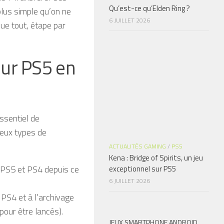
Qu’est-ce qu’Elden Ring ?
plus simple qu’on ne
6 JUILLET 2026
que tout, étape par
ur PS5 en
ssentiel de
eux types de
ACTUALITÉS GAMING
/
PS5
Kena : Bridge of Spirits, un jeu
x PS5 et PS4 depuis ce
exceptionnel sur PS5
6 JUILLET 2026
 PS4 et à l’archivage
pour être lancés).
JEUX SMARTPHONE ANDROID