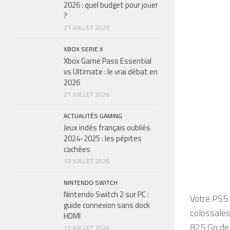
2026 : quel budget pour jouer
?
21 JUILLET 2026
XBOX SERIE X
Xbox Game Pass Essential
vs Ultimate : le vrai débat en
2026
21 JUILLET 2026
ACTUALITÉS GAMING
Jeux indés français oubliés
2024-2025 : les pépites
cachées
13 JUILLET 2026
NINTENDO SWITCH
Nintendo Switch 2 sur PC :
Votre PS5 
guide connexion sans dock
colossales
HDMI
825 Go de 
13 JUILLET 2026