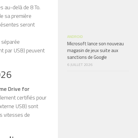
s au-delà de 8 To.
de sa première
présentes seront
ANDROID
e séparée
Microsoft lance son nouveau
nt par USB) peuvent
magasin de jeux suite aux
sanctions de Google
6 JUILLET 2026
026
me Drive for
alement certifiés pour
xterne USB) sont
rs vitesses de