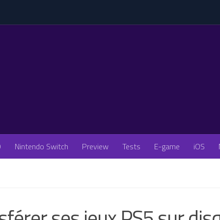
O
Nintendo Switch
Preview
Tests
E-game
iOS
sférer ses jeux PS5 sur dis