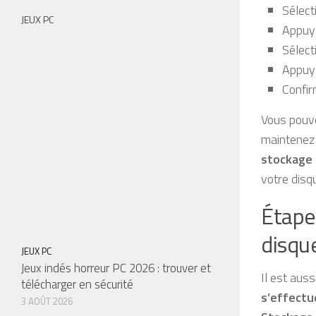
Sélec
JEUX PC
Appuy
Sélect
Appuy
Confir
Vous pouve
maintenez 
stockage
votre disq
Étape
disqu
JEUX PC
Jeux indés horreur PC 2026 : trouver et
Il est aus
télécharger en sécurité
s’effectu
3 AOÛT 2026