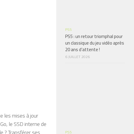
PS5
PS5 : un retour triomphal pour
un classique du jeu vidéo après
20 ans d’attente !
6 JUILLET 2026
re les mises à jour
Go, le SSD interne de
e ? Transférer ses
PS5