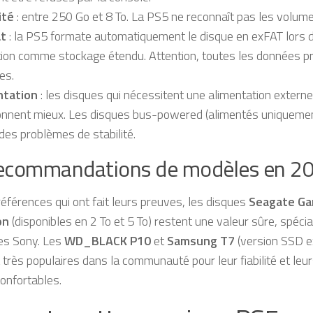
ité
: entre 250 Go et 8 To. La PS5 ne reconnaît pas les volume
t
: la PS5 formate automatiquement le disque en exFAT lors 
ation comme stockage étendu. Attention, toutes les données 
es.
ntation
: les disques qui nécessitent une alimentation extern
onnent mieux. Les disques bus-powered (alimentés uniqueme
des problèmes de stabilité.
ecommandations de modèles en 2
références qui ont fait leurs preuves, les disques
Seagate Ga
on
(disponibles en 2 To et 5 To) restent une valeur sûre, spéci
es Sony. Les
WD_BLACK P10
et
Samsung T7
(version SSD e
très populaires dans la communauté pour leur fiabilité et leu
confortables.